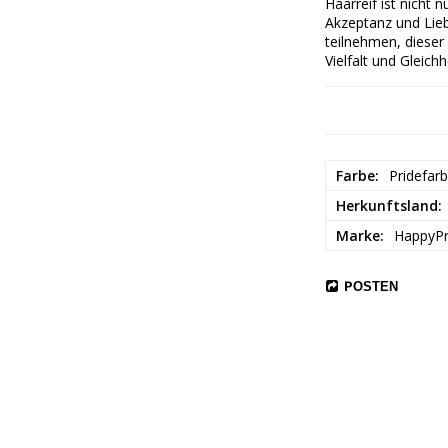
Haarreif ist nicht 
Akzeptanz und Lieb
teilnehmen, dieser
Vielfalt und Gleichh
Gefühl von Eleganz
lassen Sie diese Ti
Farbe
Pridefar
Herkunftsland
Marke
HappyPr
POSTEN