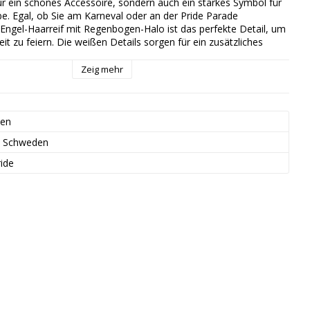
nur ein schönes Accessoire, sondern auch ein starkes Symbol für 
e. Egal, ob Sie am Karneval oder an der Pride Parade 
 Engel-Haarreif mit Regenbogen-Halo ist das perfekte Detail, um 
eit zu feiern. Die weißen Details sorgen für ein zusätzliches 
. Werden Sie ein LGBTQ-Engel oder eine magische Fee und 
ara zum Highlight jeder Party werden!
Zeig mehr
ben
Schweden
ide